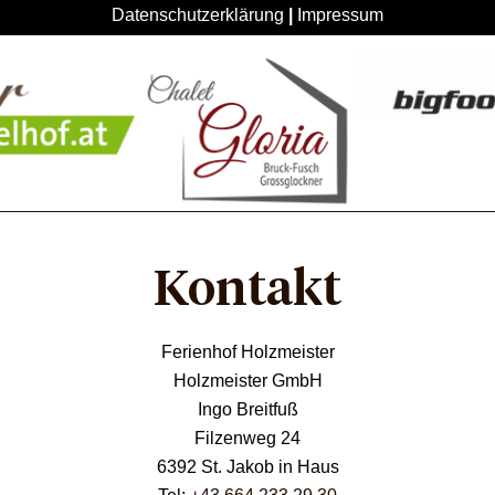
Datenschutzerklärung
|
Impressum
Coppyright © 2025 
Ferienhof Holzmeister
. 
Designed by: 
Bigfootdesign
Kontakt
Ferienhof Holzmeister
Holzmeister GmbH
Ingo Breitfuß
Filzenweg 24
6392 St. Jakob in Haus